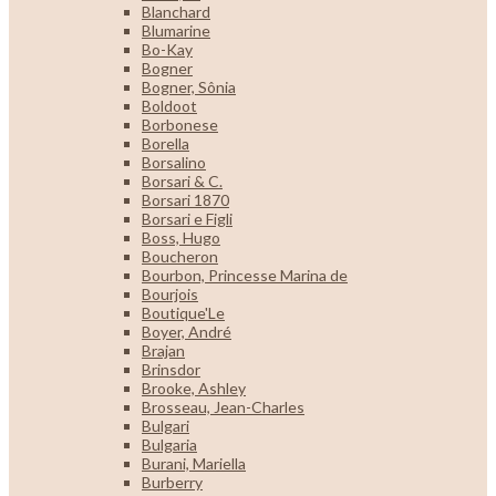
Blanchard
Blumarine
Bo-Kay
Bogner
Bogner, Sônia
Boldoot
Borbonese
Borella
Borsalino
Borsari & C.
Borsari 1870
Borsari e Figli
Boss, Hugo
Boucheron
Bourbon, Princesse Marina de
Bourjois
Boutique'Le
Boyer, André
Brajan
Brinsdor
Brooke, Ashley
Brosseau, Jean-Charles
Bulgari
Bulgaria
Burani, Mariella
Burberry