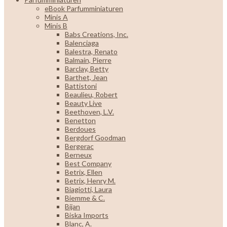
eBook Parfumminiaturen
Minis A
Minis B
Babs Creations, Inc.
Balenciaga
Balestra, Renato
Balmain, Pierre
Barclay, Betty
Barthet, Jean
Battistoni
Beaulieu, Robert
Beauty Live
Beethoven, L.V.
Benetton
Berdoues
Bergdorf Goodman
Bergerac
Berneux
Best Company
Betrix, Ellen
Betrix, Henry M.
Biagiotti, Laura
Biemme & C.
Bijan
Biska Imports
Blanc, A.