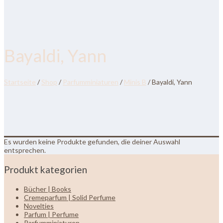
Bayaldi, Yann
Startseite
/
Shop
/
Parfumminiaturen
/
Minis B
/ Bayaldi, Yann
Es wurden keine Produkte gefunden, die deiner Auswahl
entsprechen.
Produkt kategorien
Bücher | Books
Cremeparfum | Solid Perfume
Novelties
Parfum | Perfume
Parfumminiaturen