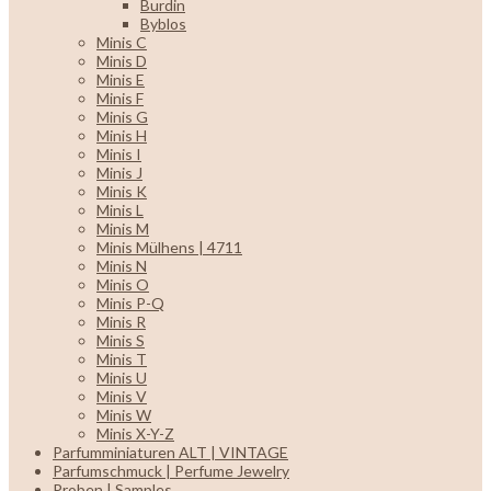
Burdin
Byblos
Minis C
Minis D
Minis E
Minis F
Minis G
Minis H
Minis I
Minis J
Minis K
Minis L
Minis M
Minis Mülhens | 4711
Minis N
Minis O
Minis P-Q
Minis R
Minis S
Minis T
Minis U
Minis V
Minis W
Minis X-Y-Z
Parfumminiaturen ALT | VINTAGE
Parfumschmuck | Perfume Jewelry
Proben | Samples