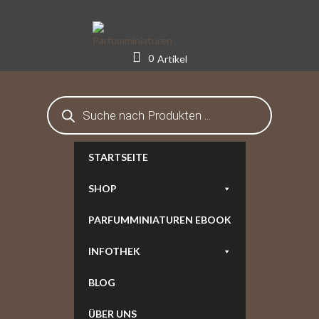
Skip
to
content
0
Artikel
Products
search
STARTSEITE
SHOP
PARFUMMINIATUREN EBOOK
INFOTHEK
BLOG
ÜBER UNS