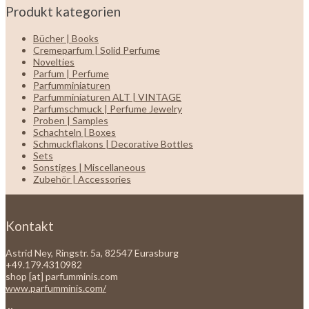
Produkt kategorien
Bücher | Books
Cremeparfum | Solid Perfume
Novelties
Parfum | Perfume
Parfumminiaturen
Parfumminiaturen ALT | VINTAGE
Parfumschmuck | Perfume Jewelry
Proben | Samples
Schachteln | Boxes
Schmuckflakons | Decorative Bottles
Sets
Sonstiges | Miscellaneous
Zubehör | Accessories
Kontakt
Astrid Ney, Ringstr. 5a, 82547 Eurasburg
+49.179.4310982
shop [at] parfumminis.com
www.parfumminis.com/