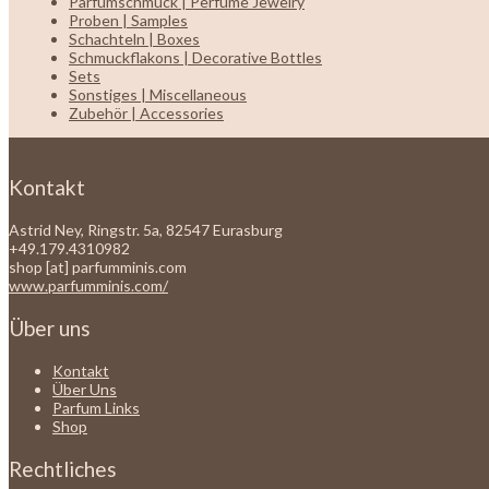
Parfumschmuck | Perfume Jewelry
Proben | Samples
Schachteln | Boxes
Schmuckflakons | Decorative Bottles
Sets
Sonstiges | Miscellaneous
Zubehör | Accessories
Kontakt
Astrid Ney, Ringstr. 5a, 82547 Eurasburg
+49.179.4310982
shop [at] parfumminis.com
www.parfumminis.com/
Über uns
Kontakt
Über Uns
Parfum Links
Shop
Rechtliches