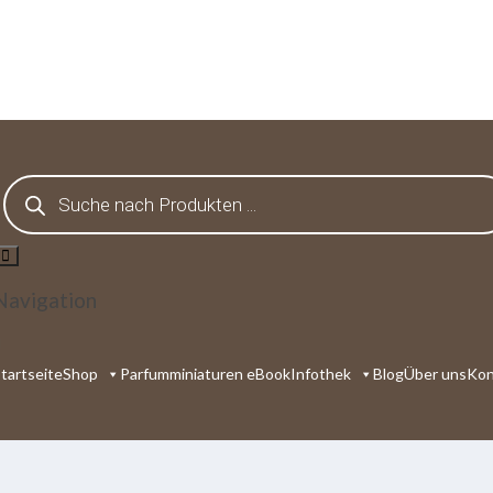
Products
search
Navigation
tartseite
Shop
Parfumminiaturen eBook
Infothek
Blog
Über uns
Kon