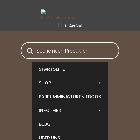
Skip
to
content
0
Artikel
Products
search
STARTSEITE
SHOP
PARFUMMINIATUREN EBOOK
INFOTHEK
BLOG
ÜBER UNS