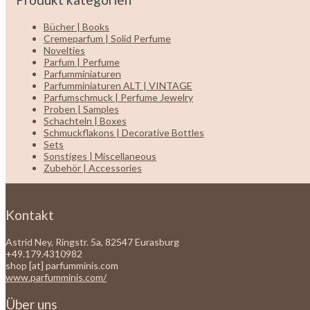
Bücher | Books
Cremeparfum | Solid Perfume
Novelties
Parfum | Perfume
Parfumminiaturen
Parfumminiaturen ALT | VINTAGE
Parfumschmuck | Perfume Jewelry
Proben | Samples
Schachteln | Boxes
Schmuckflakons | Decorative Bottles
Sets
Sonstiges | Miscellaneous
Zubehör | Accessories
Kontakt
Astrid Ney, Ringstr. 5a, 82547 Eurasburg
+49.179.4310982
shop [at] parfumminis.com
www.parfumminis.com/
Über uns