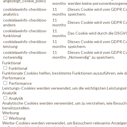
angezeigt_cookie_policy
months
werden keine personenbezogene
cookielawinfo-checkbox-
11
Dieses Cookie wird vom GDPR Coo
analytics
months
speichern.
cookielawinfo-checkbox-
11
Dieses Cookie wird vom GDPR Coo
andere
months
cookielawinfo-checkbox-
11
Das Cookie wird durch die DSGVO
funktional
months
cookielawinfo-checkbox-
11
Dieses Cookie wird vom GDPR Coo
leistung
months
speichern.
cookielawinfo-checkbox-
11
Dieses Cookie wird vom GDPR Coo
notwendig
months
„Notwendig“ zu speichern.
Funktional
Funktional
Funktionale Cookies helfen, bestimmte Funktionen auszuführen, wie d
Performance
Performance
Leistungs-Cookies werden verwendet, um die wichtigsten Leistungsind
Analytik
Analytik
Analytische Cookies werden verwendet, um zu verstehen, wie Besucher
bereitzustellen.
Werbung
Werbung
Werbe-Cookies werden verwendet, um Besuchern relevante Anzeigen 