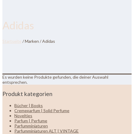
Adidas
Startseite
/ Marken / Adidas
Es wurden keine Produkte gefunden, die deiner Auswahl
entsprechen.
Produkt kategorien
Bücher | Books
Cremeparfum | Solid Perfume
Novelties
Parfum | Perfume
Parfumminiaturen
Parfumminiaturen ALT | VINTAGE