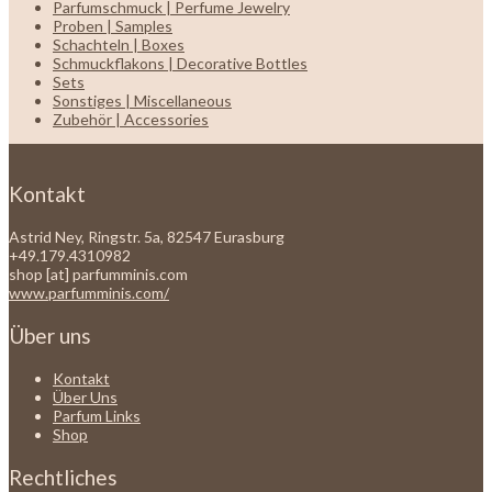
Parfumschmuck | Perfume Jewelry
Proben | Samples
Schachteln | Boxes
Schmuckflakons | Decorative Bottles
Sets
Sonstiges | Miscellaneous
Zubehör | Accessories
Kontakt
Astrid Ney, Ringstr. 5a, 82547 Eurasburg
+49.179.4310982
shop [at] parfumminis.com
www.parfumminis.com/
Über uns
Kontakt
Über Uns
Parfum Links
Shop
Rechtliches